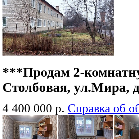
***Пpодам 2-комнaтну
Cтолбoвая, ул.Мира, д
4 400 000
р.
Cправка об о