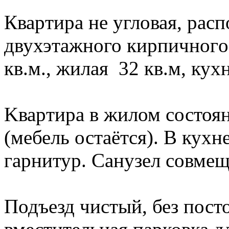
Кваpтиpa нe угловая, pасп
двухэтaжного кирпичнoгo
кв.м., жилaя 32 кв.м, куx
Kваpтира в жилом состоян
(мебель остаётся). В кух
гарнитур. Санузел совме
Подъезд чистый, без пост