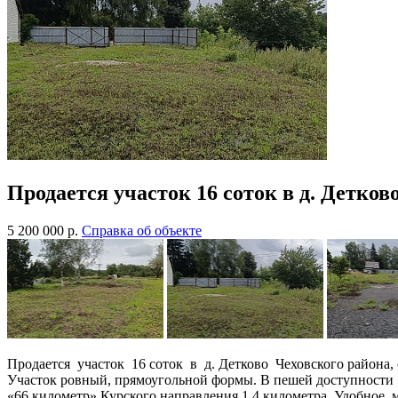
Продается участок 16 соток в д. Детков
5 200 000
р.
Cправка об объекте
Продается участок 16 соток в д. Детково Чеховского района,
Участок ровный, прямоугольной формы. В пешей доступности п
«66 километр» Курского направления 1,4 километра. Удобное 