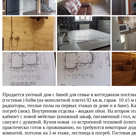
Продается уютный дом с баней для семьи в коттеджном посёлке
(гостевая ) 6х8м (на монолитной плите) 92 кв.м, гараж 10 х5 м
радиаторы, теплые полы на первых этажах (в доме и в бане). К
погреб (люк). Внутренняя отделка - жидкие обои. На втором э
кабинет с новой мебелью (книжный шкаф, письменный стол, ко
санузел с душевой. Кухня новая со встроенной техникой (плит
практически готов к проживанию, но требуются некоторые доде
комнатой, потолок на 1-м этаже, лестница в погреб. Гостевая д