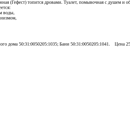
нная (Гефест) топится дровами. Туалет, помывочная с душем и 
ется:
м воды,
анизмом,
го дома 50:31:0050205:1035; Бани 50:31:0050205:1041. Цена 25 