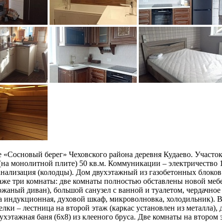
 «Сосновый берег» Чеховского района деревня Кудаево. Участок 
 (на монолитной плите) 50 кв.м. Коммуникации – электричество 1
анализация (колодцы). Дом двухэтажный из газобетонных блоков 
таже три комнаты: две комнаты полностью обставлены новой мебе
жаный диван), большой санузел с ванной и туалетом, чердачно
а индукционная, духовой шкаф, микроволновка, холодильник). Вс
лки – лестница на второй этаж (каркас установлен из металла),
вухэтажная баня (6х8) из клееного бруса. Две комнаты на втором