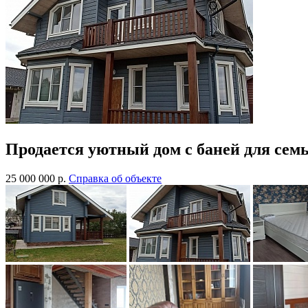
Продается уютный дом с баней для сем
25 000 000
р.
Cправка об объекте